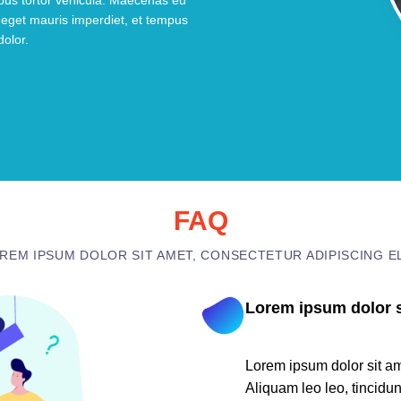
mpus tortor vehicula. Maecenas eu
l eget mauris imperdiet, et tempus
dolor.
FAQ
REM IPSUM DOLOR SIT AMET, CONSECTETUR ADIPISCING EL
Lorem ipsum dolor s
01
Lorem ipsum dolor sit ame
Aliquam leo leo, tincidun