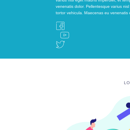
varius nisl eget mauris imperdiet, et te
venenatis dolor. Pellentesque varius nis
tortor vehicula. Maecenas eu venenatis 
LO