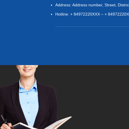
Address: Address number, Street, District,
Hotline: + 84972220XXX – + 84972220