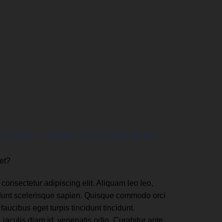
SIT AMET, CONSECTETUR ADIPISCING
et?
consectetur adipiscing elit. Aliquam leo leo,
ncidunt scelerisque sapien. Quisque commodo orci
faucibus eget turpis tincidunt tincidunt.
 iaculis diam id, venenatis odio. Curabitur ante