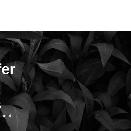
fer
s
t amet.