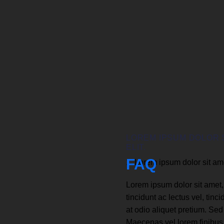
LOREM IPSUM DOLOR 
ELIT.
FAQ
1. Lorem ipsum dolor sit am
Lorem ipsum dolor sit amet, 
tincidunt ac lectus vel, ti
at odio aliquet pretium. Sed 
Maecenas vel lorem finibus,