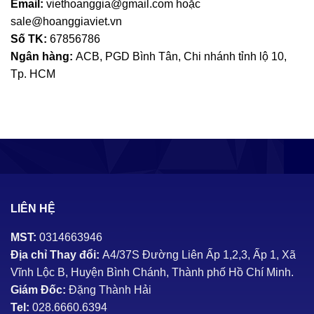
Email:
viethoanggia@gmail.com hoặc
sale@hoanggiaviet.vn
Số TK:
67856786
Ngân hàng:
ACB, PGD Bình Tân, Chi nhánh tỉnh lộ 10,
Tp. HCM
LIÊN HỆ
MST:
0314663946
Địa chỉ Thay đổi:
A4/37S Đường Liên Ấp 1,2,3, Ấp 1, Xã
Vĩnh Lộc B, Huyện Bình Chánh, Thành phố Hồ Chí Minh.
Giám Đốc:
Đặng Thành Hải
Tel:
028.6660.6394