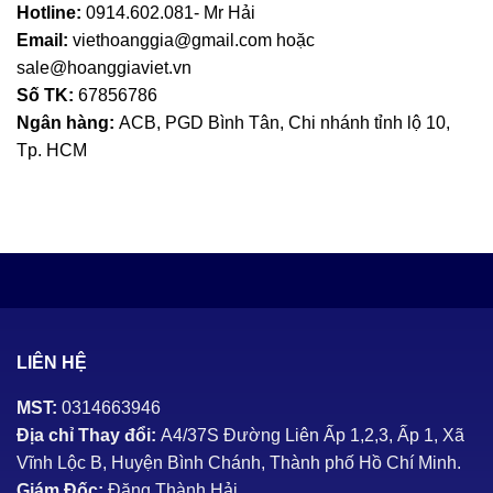
Hotline:
0914.602.081- Mr Hải
Email:
viethoanggia@gmail.com hoặc
sale@hoanggiaviet.vn
Số TK:
67856786
Ngân hàng:
ACB, PGD Bình Tân, Chi nhánh tỉnh lộ 10,
Tp. HCM
LIÊN HỆ
MST:
0314663946
Địa chỉ Thay đổi:
A4/37S Đường Liên Ấp 1,2,3, Ấp 1, Xã
Vĩnh Lộc B, Huyện Bình Chánh, Thành phố Hồ Chí Minh.
Giám Đốc:
Đặng Thành Hải