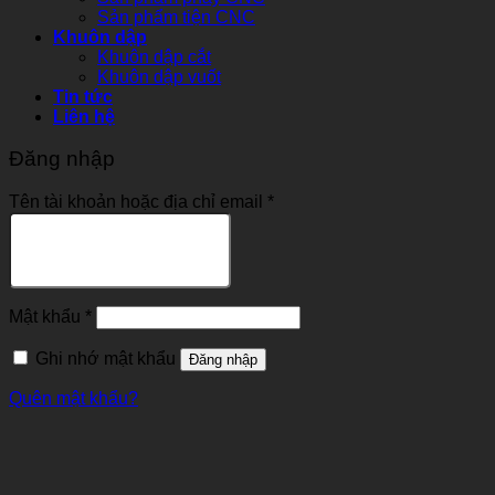
Sản phẩm tiện CNC
Khuôn dập
Khuôn dập cắt
Khuôn dập vuốt
Tin tức
Liên hệ
Đăng nhập
Tên tài khoản hoặc địa chỉ email
*
Mật khẩu
*
Ghi nhớ mật khẩu
Đăng nhập
Quên mật khẩu?