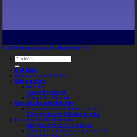
© 2024 Hoàng Gia Việt
- MayBeDai.Vn
Tìm
kiếm:
Giới thiệu
Máy gia công sắt thép
Dập gia công
Máy dập
Sản phẩm dập cắt
Sản phẩm dập vuốt
Dây chuyền sơn tĩnh điện
Dây chuyền sơn tĩnh điện sơn mẻ
Dây chuyền sơn tĩnh điện tự động
Gia công cơ khí chính xác
Máy gia công cơ khí chính xác
Sản phẩm máy tiện và máy phay CNC
Sản phẩm phay CNC