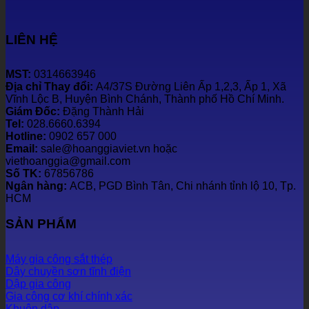
LIÊN HỆ
MST:
0314663946
Địa chỉ Thay đổi:
A4/37S Đường Liên Ấp 1,2,3, Ấp 1, Xã
Vĩnh Lộc B, Huyện Bình Chánh, Thành phố Hồ Chí Minh.
Giám Đốc:
Đặng Thành Hải
Tel:
028.6660.6394
Hotline:
0902 657 000
Email:
sale@hoanggiaviet.vn hoặc
viethoanggia@gmail.com
Số TK:
67856786
Ngân hàng:
ACB, PGD Bình Tân, Chi nhánh tỉnh lộ 10, Tp.
HCM
SẢN PHẨM
Máy gia công sắt thép
Dây chuyền sơn tĩnh điện
Dập gia công
Gia công cơ khí chính xác
Khuôn dập