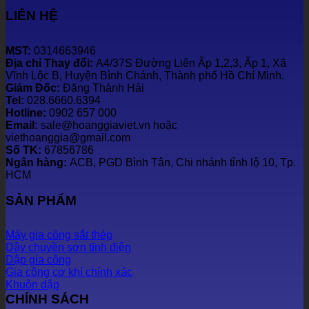
LIÊN HỆ
MST:
0314663946
Địa chỉ Thay đổi:
A4/37S Đường Liên Ấp 1,2,3, Ấp 1, Xã
Vĩnh Lộc B, Huyện Bình Chánh, Thành phố Hồ Chí Minh.
Giám Đốc:
Đặng Thành Hải
Tel:
028.6660.6394
Hotline:
0902 657 000
Email:
sale@hoanggiaviet.vn hoặc
viethoanggia@gmail.com
Số TK:
67856786
Ngân hàng:
ACB, PGD Bình Tân, Chi nhánh tỉnh lộ 10, Tp.
HCM
SẢN PHẨM
Máy gia công sắt thép
Dây chuyền sơn tĩnh điện
Dập gia công
Gia công cơ khí chính xác
Khuôn dập
CHÍNH SÁCH