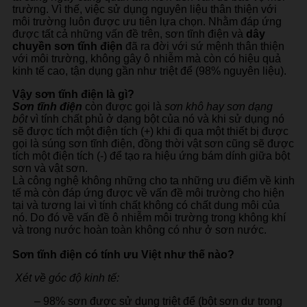
trường. Vì thế, việc sử dụng nguyên liệu thân thiện với
môi trường luôn được ưu tiên lựa chọn. Nhằm đáp ứng
được tất cả những vấn đề trên, sơn tĩnh điện và
dây
chuyền sơn tĩnh điện
đã ra đời với sứ mệnh thân thiện
với môi trường, không gây ô nhiễm mà còn có hiệu quả
kinh tế cao, tận dụng gần như triệt để (98% nguyên liệu).
Vậy sơn tĩnh điện là gì?
Sơn tĩnh điện
còn được gọi là
sơn khô hay sơn dạng
bột
vì tính chất phủ ở dạng bột của nó và khi sử dụng nó
sẽ được tích một điện tích (+) khi đi qua một thiết bị được
gọi là súng sơn tĩnh điện, đồng thời vật sơn cũng sẽ được
tích một điện tích (-) để tạo ra hiệu ứng bám dính giữa bột
sơn và vật sơn.
Là công nghệ không những cho ta những ưu điểm về kinh
tế mà còn đáp ứng được về vấn đề môi trường cho hiện
tại và tương lai vì tính chất không có chất dung môi của
nó. Do đó về vấn đề ô nhiễm môi trường trong không khí
và trong nước hoàn toàn không có như ở sơn nước.
Sơn tĩnh điện có tính ưu Việt như thế nào?
Xét về góc độ kinh tế:
– 98% sơn được sử dụng triệt để (bột sơn dư trong