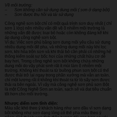
Về môi trường:
–
Sơn không cần sử dụng dung môi ( sơn ở dạng bột)
–
Sơn được thu hồi và tái sử dụng
Công nghệ sơn bột chỉ có một quá trình sơn duy nhất ( chỉ
sơn 1 lớp) nên nhiều vấn đề về ô nhiễm môi trường là
những vấn đề được loại bỏ hoặc còn không đáng kể khi
áp dụng công nghệ sơn bột.
Ví dụ: Việc sơn phủ bằng sơn dung môi yêu cầu sử dụng
nhiều dung môi để pha, và những dung môi này khi lọc
sơn, khi hòa trộn sơn và khi thải bỏ cần phải có những hệ
thống kiểm soát sự bốc hơi của những chất hữu cơ dễ
bay hơi. Trong công nghệ sơn bột không chứa những
dung môi do vậy phát sinh rất ít mùi làm ô nhiễm môi
trường. Không khí thoát ra từ buồng phun sơn bột có thể
được thải trở lại ngay trong phân xưởng mà vẫn an toàn,
chỉ một lượng rất ít không khí thoát ra từ lò sấy sơn được
thải ra bên ngoài. Vì vậy mà công nghệ sơn phủ sơn Bột
là một Công Nghệ Sơn an toàn, sạch sẽ và đạt tiêu chuẩn
tốt hơn cho môi trường.
Nhược điểm sơn tĩnh điện:
Màu sắc khó theo ý khách hàng như sơn dầu vì sơn dạng
bột không như sơn dạng lỏng có thể pha màu theo ý