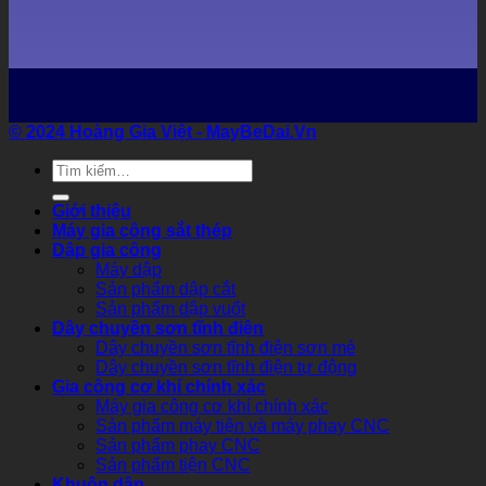
© 2024 Hoàng Gia Việt
- MayBeDai.Vn
Tìm
kiếm:
Giới thiệu
Máy gia công sắt thép
Dập gia công
Máy dập
Sản phẩm dập cắt
Sản phẩm dập vuốt
Dây chuyền sơn tĩnh điện
Dây chuyền sơn tĩnh điện sơn mẻ
Dây chuyền sơn tĩnh điện tự động
Gia công cơ khí chính xác
Máy gia công cơ khí chính xác
Sản phẩm máy tiện và máy phay CNC
Sản phẩm phay CNC
Sản phẩm tiện CNC
Khuôn dập