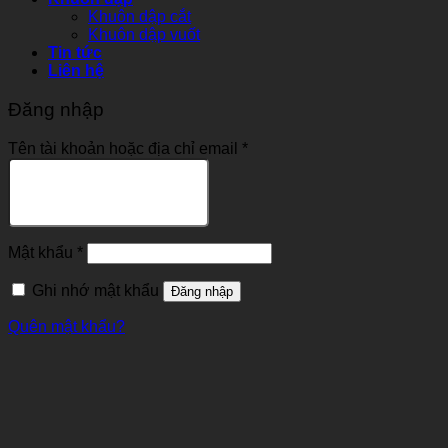
Khuôn dập cắt
Khuôn dập vuốt
Tin tức
Liên hệ
Đăng nhập
Tên tài khoản hoặc địa chỉ email
*
Mật khẩu
*
Ghi nhớ mật khẩu
Đăng nhập
Quên mật khẩu?