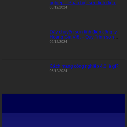
nghiệp – Phân biệt sơn tĩnh điện và
sơn nước thông thường
05/12/2024
Dây chuyền sơn tĩnh điện công ty
Hoàng Gia Việt – Quy Trình sơn
tĩnh điện
05/12/2024
Cách mạng công nghiệp 4.0 là gì?
05/12/2024