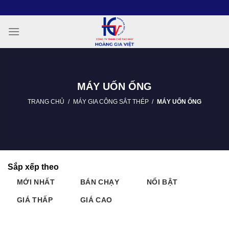
Chuyển
đến
nội
dung
MÁY UỐN ỐNG
TRANG CHỦ
/
MÁY GIA CÔNG SẮT THÉP
/
MÁY UỐN ỐNG
Sắp xếp theo
MỚI NHẤT
BÁN CHẠY
NỔI BẬT
GIÁ THẤP
GIÁ CAO