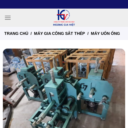
Chuyển
đến
nội
dung
TRANG CHỦ
/
MÁY GIA CÔNG SẮT THÉP
/
MÁY UỐN ỐNG