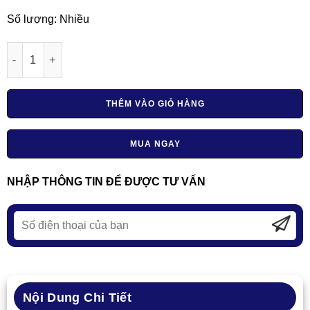
Số lượng: Nhiều
Máy uốn ống ba trục sắt V5 số lượng
THÊM VÀO GIỎ HÀNG
MUA NGAY
NHẬP THÔNG TIN ĐỂ ĐƯỢC TƯ VẤN
Nội Dung Chi Tiết