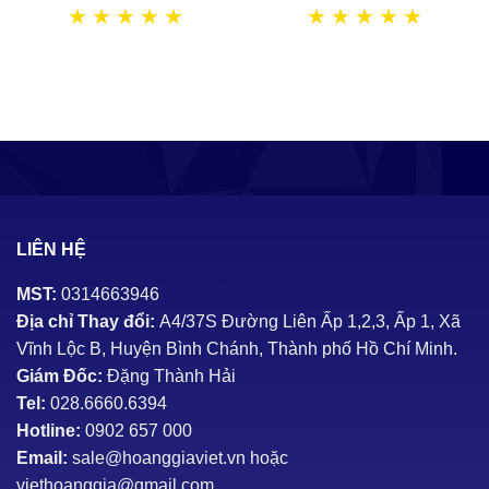
★
★
★
★
★
★
★
★
★
★
LIÊN HỆ
MST:
0314663946
Địa chỉ Thay đổi:
A4/37S Đường Liên Ấp 1,2,3, Ấp 1, Xã
Vĩnh Lộc B, Huyện Bình Chánh, Thành phố Hồ Chí Minh.
Giám Đốc:
Đặng Thành Hải
Tel:
028.6660.6394
Hotline:
0902 657 000
Email:
sale@hoanggiaviet.vn hoặc
viethoanggia@gmail.com