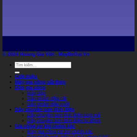
© 2024 Hoàng Gia Việt
- MayBeDai.Vn
Tìm
kiếm:
Giới thiệu
Máy gia công sắt thép
Dập gia công
Máy dập
Sản phẩm dập cắt
Sản phẩm dập vuốt
Dây chuyền sơn tĩnh điện
Dây chuyền sơn tĩnh điện sơn mẻ
Dây chuyền sơn tĩnh điện tự động
Gia công cơ khí chính xác
Máy gia công cơ khí chính xác
Sản phẩm máy tiện và máy phay CNC