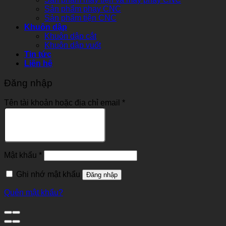
Sản phẩm phay CNC
Sản phẩm tiện CNC
Khuôn dập
Khuôn dập cắt
Khuôn dập vuốt
Tin tức
Liên hệ
Đăng nhập
Tên tài khoản hoặc địa chỉ email
*
Mật khẩu
*
Ghi nhớ mật khẩu
Đăng nhập
Quên mật khẩu?