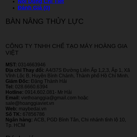
Nội Dung Chi Tiết
Đánh Giá (0)
BÀN NÂNG THỦY LỰC
CÔNG TY TNHH CHẾ TẠO MÁY HOÀNG GIA
VIỆT
MST:
0314663946
Địa chỉ Thay đổi:
A4/37S Đường Liên Ấp 1,2,3, Ấp 1, Xã
Vĩnh Lộc B, Huyện Bình Chánh, Thành phố Hồ Chí Minh.
Giám Đốc:
Đặng Thành Hải
Tel:
028.6660.6394
Hotline:
0914.602.081- Mr Hải
Email:
viethoanggia@gmail.com hoặc
sale@hoanggiaviet.vn
Web:
maybedai.vn
Số TK:
67856786
Ngân hàng:
ACB, PGD Bình Tân, Chi nhánh tỉnh lộ 10,
Tp. HCM