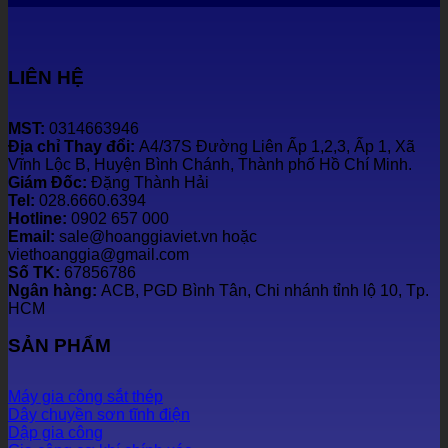
LIÊN HỆ
MST:
0314663946
Địa chỉ Thay đổi:
A4/37S Đường Liên Ấp 1,2,3, Ấp 1, Xã
Vĩnh Lộc B, Huyện Bình Chánh, Thành phố Hồ Chí Minh.
Giám Đốc:
Đặng Thành Hải
Tel:
028.6660.6394
Hotline:
0902 657 000
Email:
sale@hoanggiaviet.vn hoặc
viethoanggia@gmail.com
Số TK:
67856786
Ngân hàng:
ACB, PGD Bình Tân, Chi nhánh tỉnh lộ 10, Tp.
HCM
SẢN PHẨM
Máy gia công sắt thép
Dây chuyền sơn tĩnh điện
Dập gia công