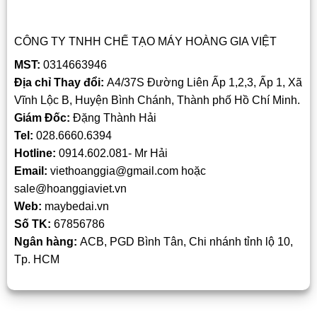
CÔNG TY TNHH CHẾ TẠO MÁY HOÀNG GIA VIỆT
MST:
0314663946
Địa chỉ Thay đổi:
A4/37S Đường Liên Ấp 1,2,3, Ấp 1, Xã
Vĩnh Lộc B, Huyện Bình Chánh, Thành phố Hồ Chí Minh.
Giám Đốc:
Đặng Thành Hải
Tel:
028.6660.6394
Hotline:
0914.602.081- Mr Hải
Email:
viethoanggia@gmail.com hoặc
sale@hoanggiaviet.vn
Web:
maybedai.vn
Số TK:
67856786
Ngân hàng:
ACB, PGD Bình Tân, Chi nhánh tỉnh lộ 10,
Tp. HCM