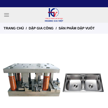
Chuyển
đến
nội
dung
TRANG CHỦ
/
DẬP GIA CÔNG
/
SẢN PHẨM DẬP VUỐT