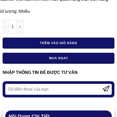
Số lượng: Nhiều
Máy bẻ đai MBD08 số lượng
THÊM VÀO GIỎ HÀNG
MUA NGAY
NHẬP THÔNG TIN ĐỂ ĐƯỢC TƯ VẤN
Nội Dung Chi Tiết