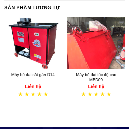
SẢN PHẨM TƯƠNG TỰ
Máy bẻ đai sắt gân D14
Máy bẻ đai tốc độ cao
MBD09
Liên hệ
Liên hệ
★
★
★
★
★
★
★
★
★
★