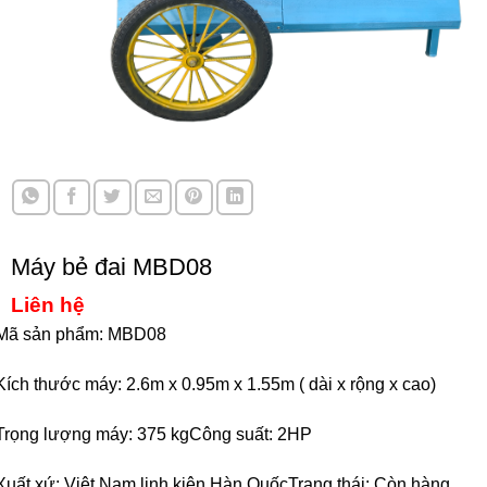
Máy bẻ đai MBD08
Liên hệ
Mã sản phẩm: MBD08
Kích thước máy: 2.6m x 0.95m x 1.55m ( dài x rộng x cao)
Trọng lượng máy: 375 kg
Công suất: 2HP
Xuất xứ: Việt Nam linh kiện Hàn Quốc
Trạng thái: Còn hàng