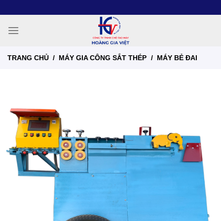
Chuyển
đến
nội
dung
TRANG CHỦ
/
MÁY GIA CÔNG SẮT THÉP
/
MÁY BẺ ĐAI