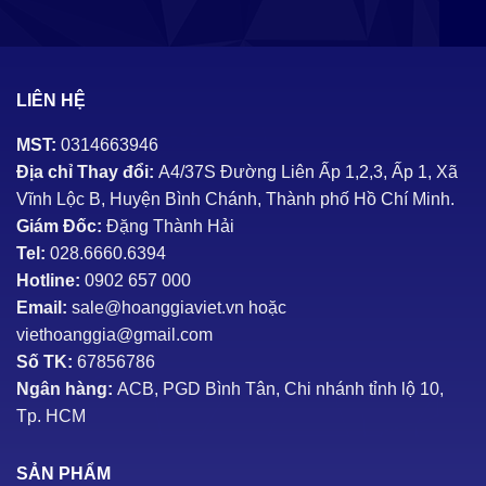
LIÊN HỆ
MST:
0314663946
Địa chỉ Thay đổi:
A4/37S Đường Liên Ấp 1,2,3, Ấp 1, Xã
Vĩnh Lộc B, Huyện Bình Chánh, Thành phố Hồ Chí Minh.
Giám Đốc:
Đặng Thành Hải
Tel:
028.6660.6394
Hotline:
0902 657 000
Email:
sale@hoanggiaviet.vn hoặc
viethoanggia@gmail.com
Số TK:
67856786
Ngân hàng:
ACB, PGD Bình Tân, Chi nhánh tỉnh lộ 10,
Tp. HCM
SẢN PHẨM