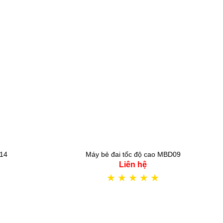
D14
Máy bẻ đai tốc độ cao MBD09
Liên hệ
★
★
★
★
★