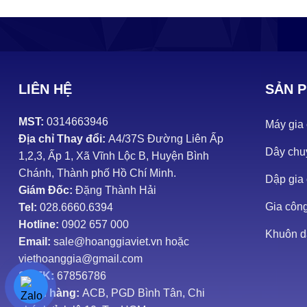
LIÊN HỆ
SẢN 
MST:
0314663946
Máy gia 
Địa chỉ Thay đổi:
A4/37S Đường Liên Ấp
Dây chuy
1,2,3, Ấp 1, Xã Vĩnh Lộc B, Huyện Bình
Chánh, Thành phố Hồ Chí Minh.
Dập gia
Giám Đốc:
Đặng Thành Hải
Gia công
Tel:
028.6660.6394
Hotline:
0902 657 000
Khuôn d
Email:
sale@hoanggiaviet.vn hoặc
viethoanggia@gmail.com
Số TK:
67856786
Ngân hàng:
ACB, PGD Bình Tân, Chi