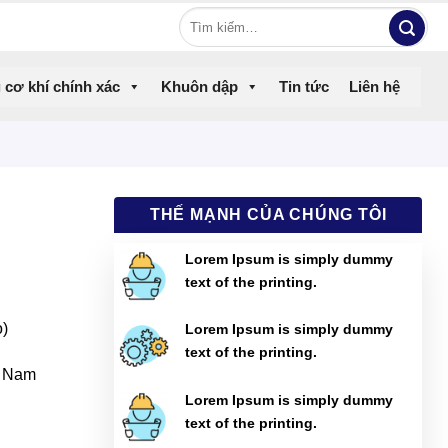
Tìm
kiếm:
 cơ khí chính xác
Khuôn dập
Tin tức
Liên hệ
THẾ MẠNH CỦA CHÚNG TÔI
Lorem Ipsum is simply dummy
text of the printing.
o)
Lorem Ipsum is simply dummy
text of the printing.
t Nam
Lorem Ipsum is simply dummy
text of the printing.