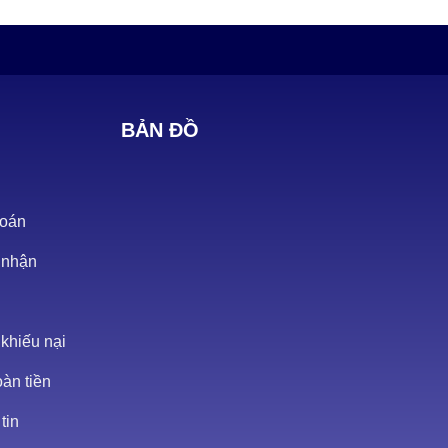
BẢN ĐỒ
toán
 nhận
 khiếu nại
oàn tiền
tin