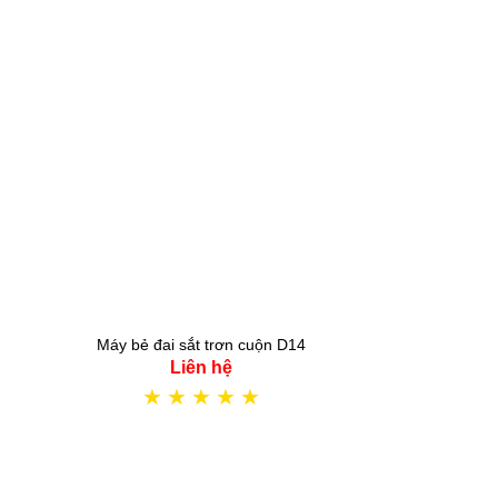
Máy bẻ đai sắt trơn cuộn D14
Liên hệ
★
★
★
★
★