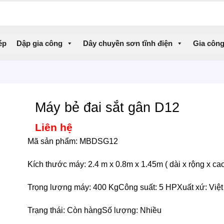
ép
Dập gia công
Dây chuyền sơn tĩnh điện
Gia công
Máy bẻ đai sắt gân D12
Liên hệ
Mã sản phẩm: MBDSG12
Kích thước máy: 2.4 m x 0.8m x 1.45m ( dài x rộng x ca
Trọng lượng máy: 400 Kg
Công suất: 5 HP
Xuất xứ: Việ
Trạng thái: Còn hàng
Số lượng: Nhiều