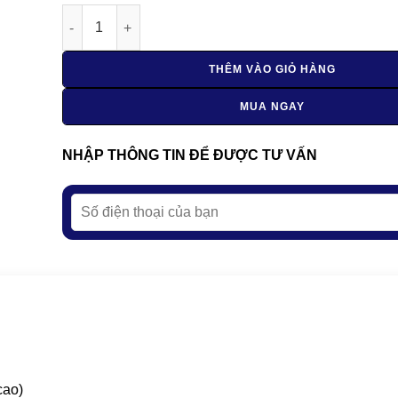
Máy bẻ đai sắt gân D12 số lượng
THÊM VÀO GIỎ HÀNG
MUA NGAY
NHẬP THÔNG TIN ĐỂ ĐƯỢC TƯ VẤN
cao)