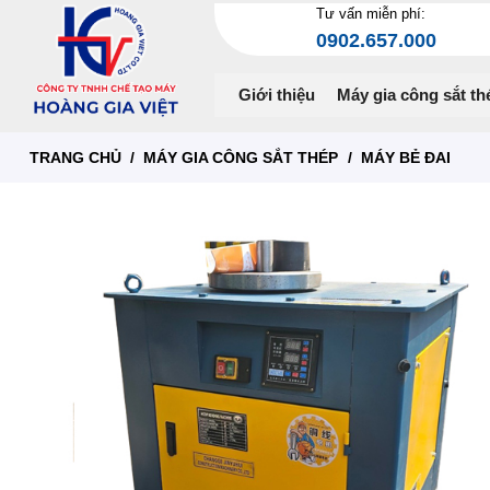
Chuyển
Tư vấn miễn phí:
0902.657.000
đến
nội
dung
Giới thiệu
Máy gia công sắt th
TRANG CHỦ
/
MÁY GIA CÔNG SẮT THÉP
/
MÁY BẺ ĐAI